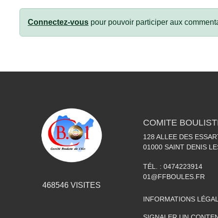
Connectez-vous
pour pouvoir participer aux commenta
COMITE BOULISTE
128 ALLEE DES ESSAR
01000
SAINT DENIS L
TÉL. :
0474223914
01@FFBOULES.FR
468546
VISITES
INFORMATIONS LÉGA
SIGNALER UN CONTEN