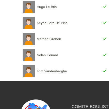
Hugo Le Bris
Keyna Brito De Pina
Matheo Grobon
Nolan Couard
Tom Vandenberghe
COMITE BOULISTE