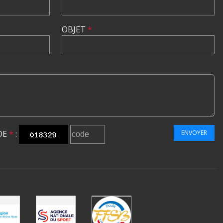
OBJET
*
DE
*
:
ENVOYER