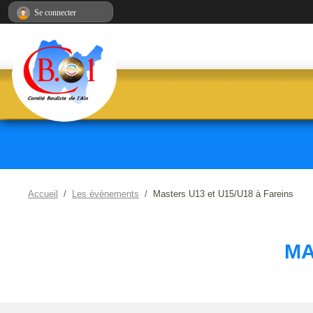
Panneau de gestion des cookies
Se connecter
Accueil
Les évènements
Masters U13 et U15/U18 à Fareins
MA